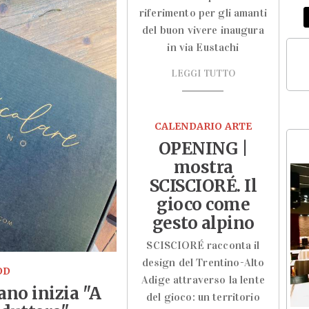
riferimento per gli amanti
del buon vivere inaugura
in via Eustachi
LEGGI TUTTO
CALENDARIO ARTE
OPENING |
mostra
SCISCIORÉ. Il
gioco come
gesto alpino
SCISCIORÉ racconta il
design del Trentino-Alto
OD
Adige attraverso la lente
ano inizia "A
del gioco: un territorio