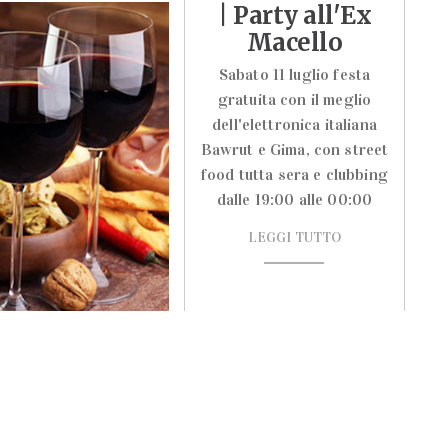
| Party all'Ex
Macello
Sabato 11 luglio festa
gratuita con il meglio
dell'elettronica italiana
Bawrut e Gima, con street
food tutta sera e clubbing
dalle 19:00 alle 00:00
LEGGI TUTTO
OD
zione con la
e del Vino
 un ciclo di tre serate