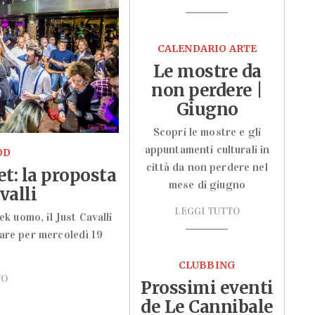
CALENDARIO ARTE
Le mostre da
non perdere |
Giugno
Scopri le mostre e gli
appuntamenti culturali in
OD
città da non perdere nel
t: la proposta
mese di giugno
valli
LEGGI TUTTO
k uomo, il Just Cavalli
lare per mercoledì 19
CLUBBING
TO
Prossimi eventi
de Le Cannibale