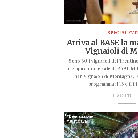
SPECIAL EV
Arriva al BASE la 
Vignaioli di 
Sono 50 i vignaioli del Trentino
riempiranno le sale di BASE Mi
per Vignaioli di Montagna, l
programma il 13 e il 
LEGGI TUT
Degustazione
Just Cavalli