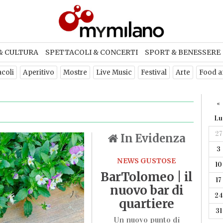
& CULTURA
SPETTACOLI & CONCERTI
SPORT & BENESSERE
acoli
Aperitivo
Mostre
Live Music
Festival
Arte
Food a
«
Lu
27
In Evidenza
3
NEWS GUSTOSE
10
BarTolomeo | il
17
nuovo bar di
24
quartiere
31
Un nuovo punto di