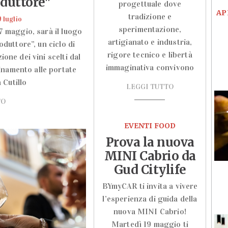
oduttore"
progettuale dove
AP
tradizione e
9 luglio
sperimentazione,
7 maggio, sarà il luogo
artigianato e industria,
roduttore”, un ciclo di
rigore tecnico e libertà
ione dei vini scelti dal
immaginativa convivono
inamento alle portate
 Cutillo
LEGGI TUTTO
TO
EVENTI FOOD
Prova la nuova
MINI Cabrio da
Gud Citylife
BYmyCAR ti invita a vivere
l’esperienza di guida della
nuova MINI Cabrio!
Martedì 19 maggio ti