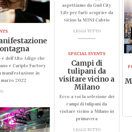
aspettiamo da Gud City
Life per farti scoprire da
vicino la MINI Cabrio
ENTS
LEGGI TUTTO
manifestazione
Montagna
SPECIAL EVENTS
 e dell’Alto Adige che
Campi di
lano e Cariplo Factory
P
tulipani da
a manifestazione in
visitare vicino a
M
14 marzo 2022
Milano
TO
Ecco a voi la selezione dei
campi di tulipani da
visitare vicino a Milano in
primavera
LEGGI TUTTO