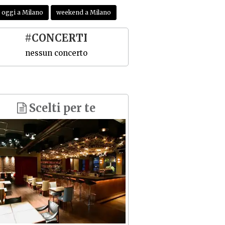
oggi a Milano
weekend a Milano
#CONCERTI
nessun concerto
Scelti per te