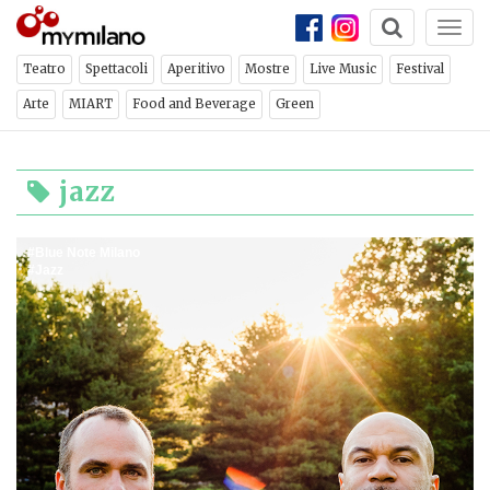
Togg
ch
×
NEWSLETTER
navi
Teatro
Spettacoli
Aperitivo
Mostre
Live Music
Festival
Arte
MIART
Food and Beverage
Green
Iscriviti per ricevere ogni
settimana la newsletter con
jazz
gli eventi di Milano
Blue Note Milano
Jazz
ISCRIVITI
CHIUDI