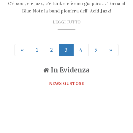
C’è soul, c’è jazz, c’è funk e c’è energia pura… Torna al
Blue Note la band pioniera dell’ Acid Jazz!
LEGGI TUTTO
«
1
2
3
4
5
»
In Evidenza
NEWS GUSTOSE
BarTolomeo | il nuovo bar di
quartiere
Un nuovo punto di riferimento per gli amanti del buon
vivere inaugura in via Eustachi
LEGGI TUTTO