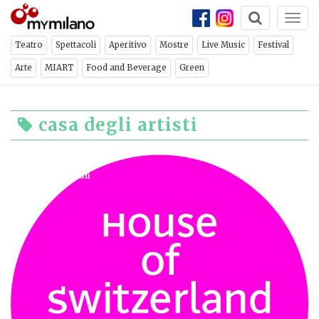
Togg
navi
Teatro
Spettacoli
Aperitivo
Mostre
Live Music
Festival
Arte
MIART
Food and Beverage
Green
casa degli artisti
Bistrot
casa degli artisti