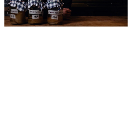
COCKTAIL & DJSET
Tequila di Mayo: appuntamenti da
bartender al Four Seasons Hotel
Da non perdere
Con Matteo Di Ienno, Bar Manager de “Il Locale” a
Firenze, la tequila sarà l'ingrediente principale dei
cocktail per una serata dedicata agli appassionati di
bevute e mixology
LEGGI TUTTO