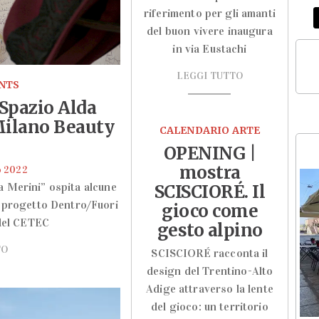
riferimento per gli amanti
del buon vivere inaugura
in via Eustachi
LEGGI TUTTO
ENTS
 Spazio Alda
Milano Beauty
CALENDARIO ARTE
OPENING |
mostra
o 2022
a Merini” ospita alcune
SCISCIORÉ. Il
il progetto Dentro/Fuori
gioco come
 del CETEC
gesto alpino
TO
SCISCIORÉ racconta il
design del Trentino-Alto
Adige attraverso la lente
del gioco: un territorio