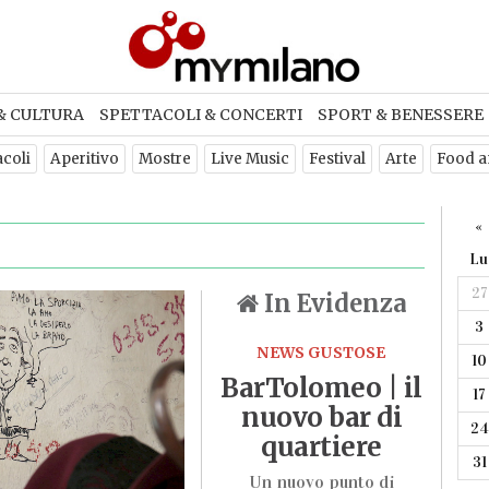
& CULTURA
SPETTACOLI & CONCERTI
SPORT & BENESSERE
acoli
Aperitivo
Mostre
Live Music
Festival
Arte
Food a
«
Lu
27
In Evidenza
3
NEWS GUSTOSE
10
BarTolomeo | il
17
nuovo bar di
24
quartiere
31
Un nuovo punto di