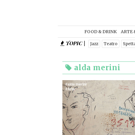
FOOD & DRINK
ARTE 
TOPIC |
Jazz
Teatro
Spett
alda merini
alda merini
Arte