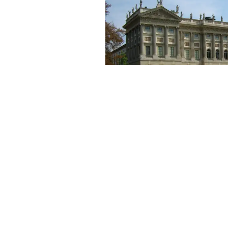
SPECIAL EV
Ecco 10 cose da f
all'aper
MyMilano vi propone una selezion
in città senza dover prenotare l
biglietto, ideali per i pro