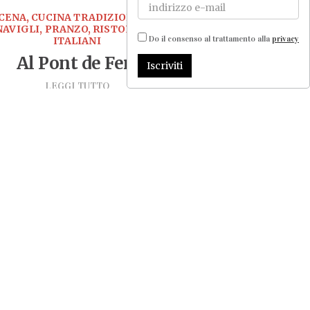
CENA, CUCINA TRADIZIONALE,
NAVIGLI, PRANZO, RISTORANTI
Do il consenso al trattamento alla
privacy
ITALIANI
Al Pont de Ferr
Iscriviti
LEGGI TUTTO
CUCINA FUSION, CUCINA
GIAPPONESE, RISTORANTI
INTERNAZIONALI