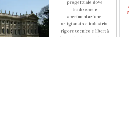
progettuale dove
tradizione e
sperimentazione,
artigianato e industria,
rigore tecnico e libertà
immaginativa convivono
LEGGI TUTTO
EVENTI FOOD
Prova la nuova
ENTS
MINI Cabrio da
are a Milano
Gud Citylife
to
BYmyCAR ti invita a vivere
e di 10 attività da fare
l’esperienza di guida della
a visita o comprare un
nuova MINI Cabrio!
grammi last minute
Martedì 19 maggio ti