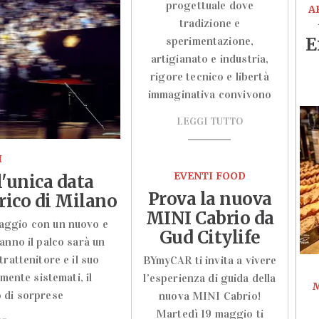
progettuale dove
A
tradizione e
E
sperimentazione,
artigianato e industria,
rigore tecnico e libertà
immaginativa convivono
LEGGI TUTTO
I
EVENTI FOOD
l'unica data
Prova la nuova
irico di Milano
MINI Cabrio da
viaggio con un nuovo e
Gud Citylife
anno il palco sarà un
trattenitore e il suo
BYmyCAR ti invita a vivere
ente sistemati, il
l’esperienza di guida della
 di sorprese
nuova MINI Cabrio!
Martedì 19 maggio ti