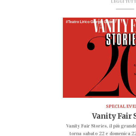
LEGGI TUT
Teatro Lirico Giorgio Gaber
SPECIAL EV
Vanity Fair 
Vanity Fair Stories, il più grand
torna sabato 22 e domenica 2