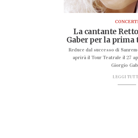
CONCERT
La cantante Retto
Gaber per la prima 
Reduce dal successo di Sanremo
aprirà il Tour Teatrale il 27 a
Giorgio Gab
LEGGI TUT
Food & Drink
-
Eventi Food
-
-
News gustose
-
Arte & Cultura
-