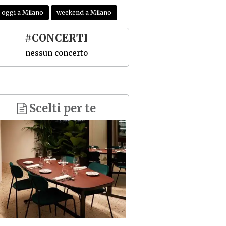
oggi a Milano
weekend a Milano
#CONCERTI
nessun concerto
Scelti per te