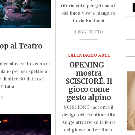
riferimento per gli amanti
del buon vivere inaugura
in via Eustachi
LEGGI TUTTO
O
op al Teatro
CALENDARIO ARTE
OPENING |
dicembre va in scena al
lano per sei spettacoli
mostra
 di oltre 60 date nei
SCISCIORÉ. Il
d’Italia
gioco come
gesto alpino
TO
SCISCIORÉ racconta il
design del Trentino-Alto
Adige attraverso la lente
del gioco: un territorio