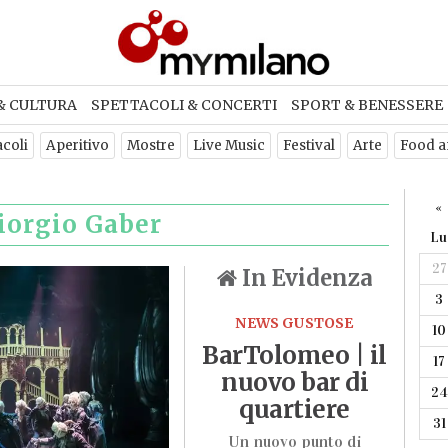
ETTER
& CULTURA
SPETTACOLI & CONCERTI
SPORT & BENESSERE
criviti per ricevere ogni settimana
acoli
Aperitivo
Mostre
Live Music
Festival
Arte
Food a
newsletter con gli eventi di Milan
«
iorgio Gaber
Lu
ISCRIVITI
27
In Evidenza
3
NEWS GUSTOSE
10
BarTolomeo | il
17
nuovo bar di
24
quartiere
31
Un nuovo punto di