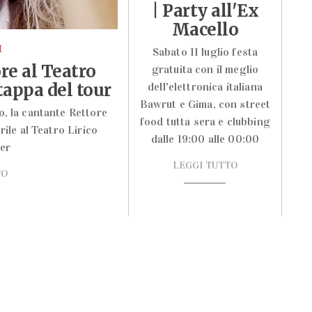
| Party all'Ex
Macello
I
Sabato 11 luglio festa
re al Teatro
gratuita con il meglio
tappa del tour
dell'elettronica italiana
Bawrut e Gima, con street
, la cantante Rettore
food tutta sera e clubbing
prile al Teatro Lirico
dalle 19:00 alle 00:00
er
LEGGI TUTTO
TO
Spettacoli & Concerti
-
Eventi Sportivi
Concerti
Parlando di Sport &
A Teatro
-
Benessere
Parlando di Spettacoli
Nightlife