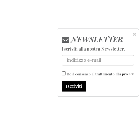
NEWSLETTER
Iscriviti alla nostra Newsletter
.
Do il consenso al trattamento alla
privacy
Iscriviti
In Città
-
Fuoriporta
-
Notizie
-
Special Events