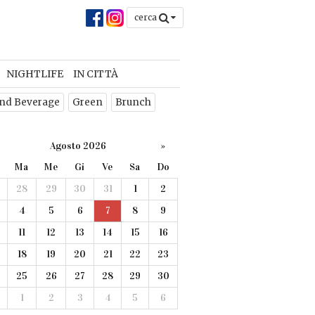
cerca
chiudi
×
NIGHTLIFE
IN CITTÀ
 la
nd Beverage
Green
Brunch
o
Agosto 2026
»
Ma
Me
Gi
Ve
Sa
Do
28
29
30
31
1
2
4
5
6
7
8
9
CHIUDI
11
12
13
14
15
16
18
19
20
21
22
23
25
26
27
28
29
30
1
2
3
4
5
6