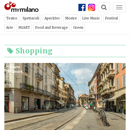
Togg
navi
Teatro
Spettacoli
Aperitivo
Mostre
Live Music
Festival
Arte
MIART
Food and Beverage
Green
Shopping
Milano
Primark