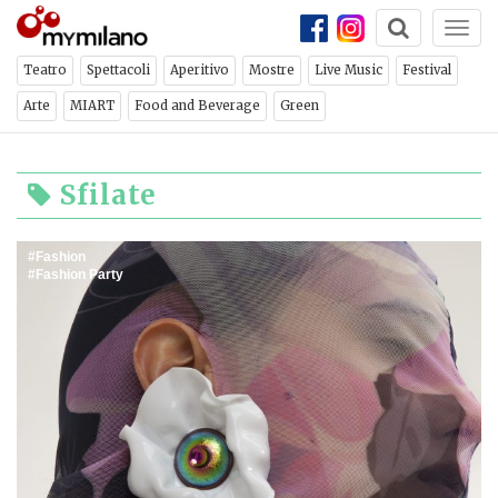
Togg
navi
Teatro
Spettacoli
Aperitivo
Mostre
Live Music
Festival
Arte
MIART
Food and Beverage
Green
Sfilate
Fashion
Fashion Party