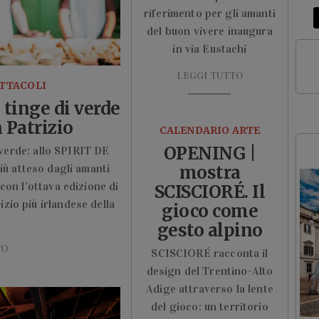
riferimento per gli amanti
del buon vivere inaugura
in via Eustachi
LEGGI TUTTO
ETTACOLI
 tinge di verde
 Patrizio
CALENDARIO ARTE
OPENING |
 verde: allo SPIRIT DE
ù atteso dagli amanti
mostra
 con l’ottava edizione di
SCISCIORÉ. Il
zio più irlandese della
gioco come
gesto alpino
TO
SCISCIORÉ racconta il
design del Trentino-Alto
Adige attraverso la lente
del gioco: un territorio