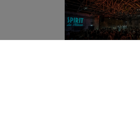
PARLANDO DI SP
Carnevale allo Spi
ecco gli appunt
weeke
Questo week
Venerdì 04 marzo lo spettacolo "B
per il carnevale con Dance An
queen
LEGGI TUT