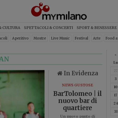
ETTER
& CULTURA
SPETTACOLI & CONCERTI
SPORT & BENESSERE
acoli
Aperitivo
Mostre
Live Music
Festival
Arte
Food a
«
LAN
Lu
27
In Evidenza
3
criviti per ricevere ogni settimana
NEWS GUSTOSE
10
BarTolomeo | il
newsletter con gli eventi di Milan
17
nuovo bar di
24
quartiere
31
ISCRIVITI
Un nuovo punto di