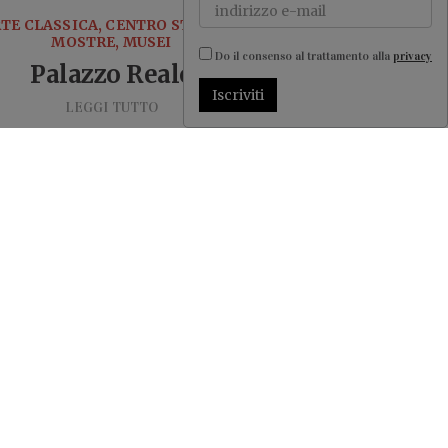
TE CLASSICA, CENTRO STORICO,
MOSTRE, MUSEI
Do il consenso al trattamento alla
privacy
Palazzo Reale
Iscriviti
LEGGI TUTTO
ENTRO STORICO, HAMBURGER,
RISTORANTI ITALIANI
212 Hamburger &