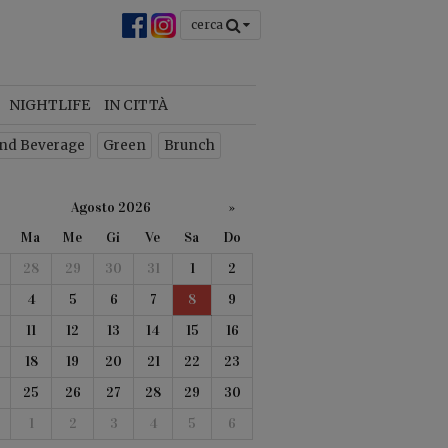
cerca
chiudi
×
NIGHTLIFE
IN CITTÀ
nd Beverage
Green
Brunch
Agosto 2026
»
Ma
Me
Gi
Ve
Sa
Do
28
29
30
31
1
2
4
5
6
7
8
9
 la
11
12
13
14
15
16
o
18
19
20
21
22
23
25
26
27
28
29
30
1
2
3
4
5
6