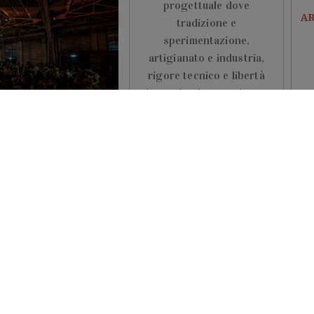
progettuale dove
AR
tradizione e
sperimentazione,
artigianato e industria,
rigore tecnico e libertà
immaginativa convivono
LEGGI TUTTO
ETTACOLI
rit de Milan:
EVENTI FOOD
amenti del
Prova la nuova
nd
MINI Cabrio da
Gud Citylife
end
andiera Gialla" si veste
BYmyCAR ti invita a vivere
gels e Alexandra Drag
l’esperienza di guida della
C
nuova MINI Cabrio!
Martedì 19 maggio ti
TO