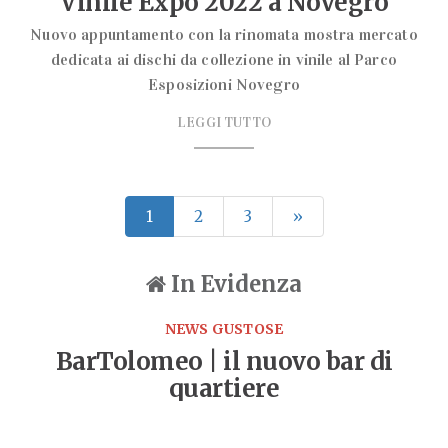
Vinile Expo 2022 a Novegro
Nuovo appuntamento con la rinomata mostra mercato
dedicata ai dischi da collezione in vinile al Parco
Esposizioni Novegro
LEGGI TUTTO
1
2
3
»
In Evidenza
NEWS GUSTOSE
BarTolomeo | il nuovo bar di
quartiere
Un nuovo punto di riferimento per gli amanti del buon
vivere inaugura in via Eustachi