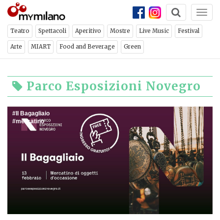
Togg
navi
Teatro
Spettacoli
Aperitivo
Mostre
Live Music
Festival
Arte
MIART
Food and Beverage
Green
Parco Esposizioni Novegro
Il Bagagliaio
mercatino