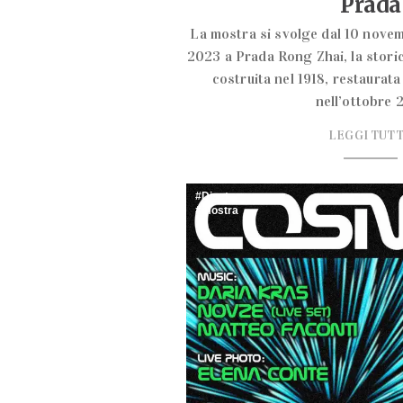
Prada
La mostra si svolge dal 10 nove
2023 a Prada Rong Zhai, la stori
costruita nel 1918, restaurata
nell’ottobre 
LEGGI TUT
Djset
mostra