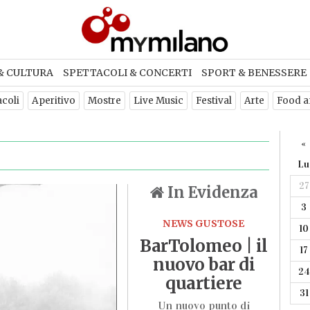
& CULTURA
SPETTACOLI & CONCERTI
SPORT & BENESSERE
acoli
Aperitivo
Mostre
Live Music
Festival
Arte
Food a
«
Lu
27
In Evidenza
3
NEWS GUSTOSE
10
BarTolomeo | il
17
nuovo bar di
24
quartiere
31
Un nuovo punto di