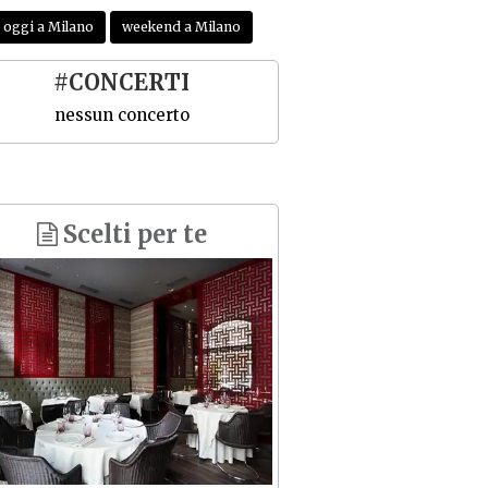
oggi a Milano
weekend a Milano
#CONCERTI
nessun concerto
Scelti per te