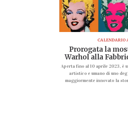
CALENDARIO 
Prorogata la mos
Warhol alla Fabbri
Aperta fino al 10 aprile 2023, è 
artistico e umano di uno degl
maggiormente innovato la stor
LEGGI TUT
mostra
Palazzo Reale