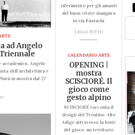
riferimento per gli amanti
del buon vivere inaugura
in via Eustachi
LEGGI TUTTO
ARTE
ta ad Angelo
 Triennale
CALENDARIO ARTE
OPENING |
 e accademico, Angelo
sta dell'architettura e
mostra
 Sarà in mostra dal 27
SCISCIORÉ. Il
gioco come
gesto alpino
TO
SCISCIORÉ racconta il
design del Trentino-Alto
Adige attraverso la lente
del gioco: un territorio