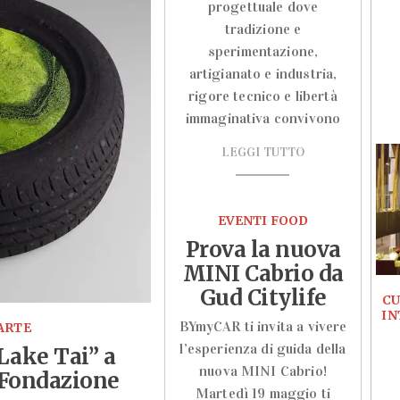
progettuale dove
tradizione e
sperimentazione,
artigianato e industria,
rigore tecnico e libertà
immaginativa convivono
LEGGI TUTTO
EVENTI FOOD
Prova la nuova
MINI Cabrio da
Gud Citylife
CU
IN
BYmyCAR ti invita a vivere
ARTE
l’esperienza di guida della
Lake Tai” a
nuova MINI Cabrio!
 Fondazione
Martedì 19 maggio ti