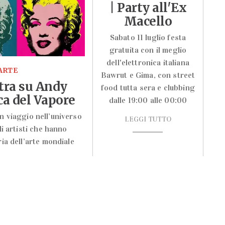
| Party all'Ex
Macello
Sabato 11 luglio festa
gratuita con il meglio
dell'elettronica italiana
ARTE
Bawrut e Gima, con street
tra su Andy
food tutta sera e clubbing
ca del Vapore
dalle 19:00 alle 00:00
un viaggio nell’universo
LEGGI TUTTO
i artisti che hanno
ia dell’arte mondiale
TO