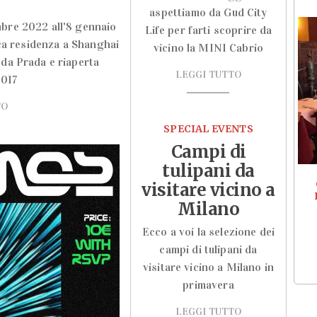
aspettiamo da Gud City
mbre 2022 all'8 gennaio
Life per farti scoprire da
ca residenza a Shanghai
vicino la MINI Cabrio
 da Prada e riaperta
LEGGI TUTTO
2017
TO
SPECIAL EVENTS
Campi di
tulipani da
visitare vicino a
Milano
Ecco a voi la selezione dei
campi di tulipani da
visitare vicino a Milano in
primavera
LEGGI TUTTO