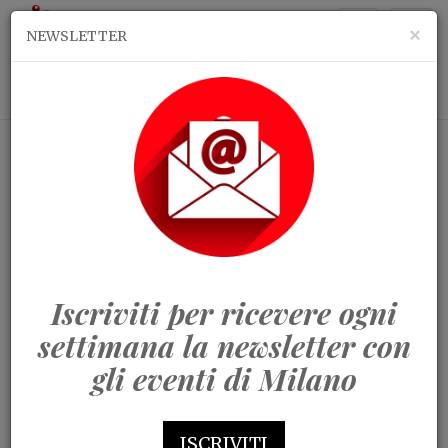
Togg
ch
×
NEWSLETTER
navi
Teatro
Spettacoli
Aperitivo
Mostre
Live Music
Festival
Arte
MIART
Food and Beverage
Green
Milano
Bambini
Eventi milano
Iscriviti per ricevere ogni
settimana la newsletter con
gli eventi di Milano
ISCRIVITI