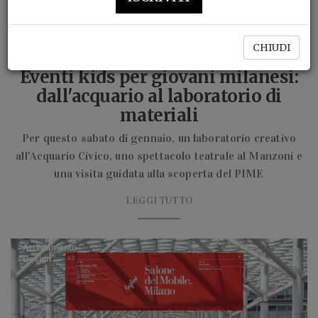
CHIUDI
SPECIAL EVENTS
Eventi kids per giovani milanesi:
dall'acquario al laboratorio di
materiali
Per questo sabato di gennaio, un laboratorio creativo
all'Acquario Civico, uno spettacolo teatrale al Manzoni e
una visita guidata alla scoperta del PIME
LEGGI TUTTO
Arredamento
Design