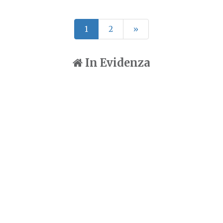
1
2
»
In Evidenza
NEWS GUSTOSE
BarTolomeo | il nuovo bar di
quartiere
Un nuovo punto di riferimento per gli amanti del buon
vivere inaugura in via Eustachi
LEGGI TUTTO
CALENDARIO ARTE
OPENING | mostra SCISCIORÉ. Il