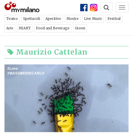
Togg
navi
Teatro
Spettacoli
Aperitivo
Mostre
Live Music
Festival
Arte
MIART
Food and Beverage
Green
Maurizio Cattelan
Love
MASSIMODECARLO