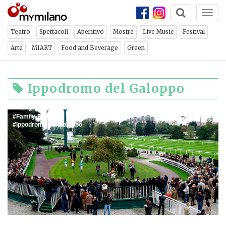
Togg
navi
Teatro
Spettacoli
Aperitivo
Mostre
Live Music
Festival
Arte
MIART
Food and Beverage
Green
Ippodromo del Galoppo
Family-Friendly
Ippodromo del Galoppo