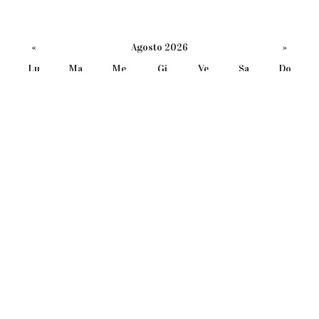
«
Agosto 2026
»
Lu
Ma
Me
Gi
Ve
Sa
Do
27
28
29
30
31
1
2
3
4
5
6
7
8
9
10
11
12
13
14
15
16
17
18
19
20
21
22
23
24
25
26
27
28
29
30
31
1
2
3
4
5
6
oggi a Milano
weekend a Milano
#CONCERTI
nessun concerto