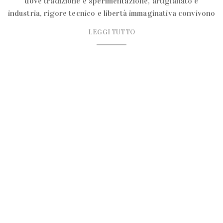
dove tradizione e sperimentazione, artigianato e
industria, rigore tecnico e libertà immaginativa convivono
LEGGI TUTTO
EVENTI FOOD
Prova la nuova MINI Cabrio da Gud
Citylife
BYmyCAR ti invita a vivere l’esperienza di guida della
nuova MINI Cabrio! Martedì 19 maggio ti aspettiamo da
Gud City Life per farti scoprire da vicino la MINI Cabrio
LEGGI TUTTO
SPECIAL EVENTS
Campi di tulipani da visitare vicino