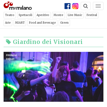
Togg
navi
Teatro
Spettacoli
Aperitivo
Mostre
Live Music
Festival
Arte
MIART
Food and Beverage
Green
Giardino dei Visionari
milano
djset