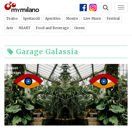
Togg
navi
Teatro
Spettacoli
Aperitivo
Mostre
Live Music
Festival
Arte
MIART
Food and Beverage
Green
Garage Galassia
djset
design