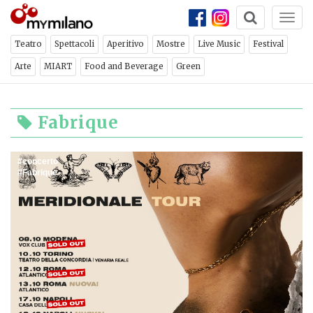
Togg
navi
Teatro
Spettacoli
Aperitivo
Mostre
Live Music
Festival
Arte
MIART
Food and Beverage
Green
Fabrique
concerto
Fabrique