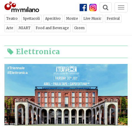
Togg
navi
Teatro
Spettacoli
Aperitivo
Mostre
Live Music
Festival
Arte
MIART
Food and Beverage
Green
Elettronica
Triennale
Elettronica