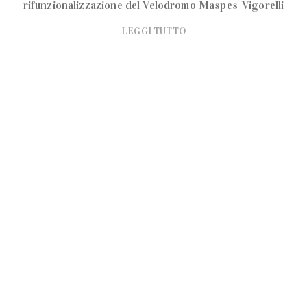
rifunzionalizzazione del Velodromo Maspes-Vigorelli
LEGGI TUTTO
1
2
3
»
In Evidenza
NEWS GUSTOSE
BarTolomeo | il nuovo bar di
quartiere
Un nuovo punto di riferimento per gli amanti del buon
vivere inaugura in via Eustachi
LEGGI TUTTO