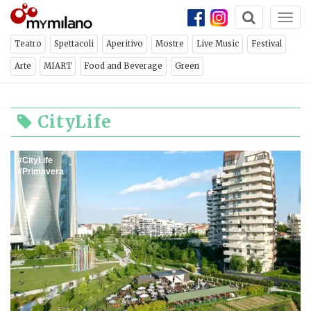
Togg
navi
Teatro
Spettacoli
Aperitivo
Mostre
Live Music
Festival
Arte
MIART
Food and Beverage
Green
CityLife
CityLife
Primavera