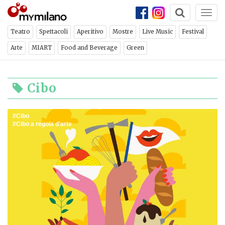
Togg
navi
Teatro
Spettacoli
Aperitivo
Mostre
Live Music
Festival
Arte
MIART
Food and Beverage
Green
Cibo
Cibo
Cibo a regola d'arte