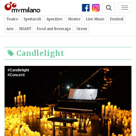
Togg
navi
Teatro
Spettacoli
Aperitivo
Mostre
Live Music
Festival
Arte
MIART
Food and Beverage
Green
Candlelight
Candlelight
Concerti