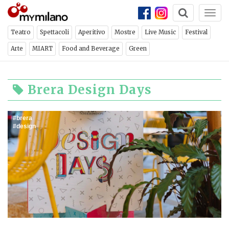
Togg
navi
Teatro
Spettacoli
Aperitivo
Mostre
Live Music
Festival
Arte
MIART
Food and Beverage
Green
Brera Design Days
brera
design