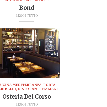
COCKTAIL BAR, NAVIGLI
Bond
LEGGI TUTTO
UCINA MEDITERRANEA, PORTA
RIBALDI, RISTORANTI ITALIANI
Osteria Del Corso
LEGGI TUTTO