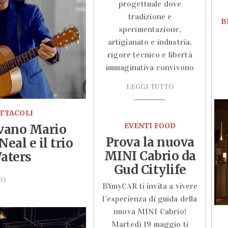
progettuale dove
tradizione e
B
sperimentazione,
artigianato e industria,
rigore tecnico e libertà
immaginativa convivono
LEGGI TUTTO
ETTACOLI
EVENTI FOOD
ivano Mario
Prova la nuova
eal e il trio
MINI Cabrio da
aters
Gud Citylife
TO
BYmyCAR ti invita a vivere
l’esperienza di guida della
nuova MINI Cabrio!
Martedì 19 maggio ti