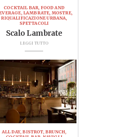
COCKTAIL BAR, FOOD AND
EVERAGE, LAMBRATE, MOSTRE,
RIQUALIFICAZIONE URBANA,
SPETTACOLI
Scalo Lambrate
LEGGI TUTTO
ALL DAY, BISTROT, BRUNCH,