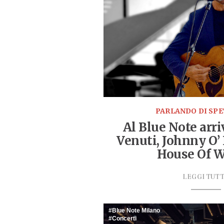
PARLANDO DI SP
Al Blue Note arr
Venuti, Johnny O’ N
House Of W
LEGGI TUT
Blue Note Milano
Concerti