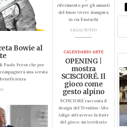
riferimento per gli amanti
del buon vivere inaugura
in via Eustachi
LEGGI TUTTO
O
reta Bowie al
CALENDARIO ARTE
te
OPENING |
di Paolo Fresu che per
mostra
ccompagnerà una serata
SCISCIORÉ. Il
n beneficienza
gioco come
TO
gesto alpino
SCISCIORÉ racconta il
design del Trentino-Alto
Adige attraverso la lente
del gioco: un territorio