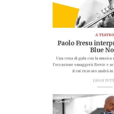
A TEATR
Paolo Fresu interp
Blue No
Una cena di gala con la musica 
l'occasione omaggerà Bowie e a
il cui ricavato andrà i
LEGGI TUT
Blue Note Milano
Concerti