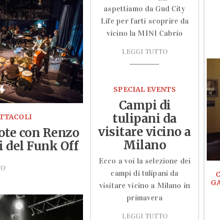
aspettiamo da Gud City
Life per farti scoprire da
vicino la MINI Cabrio
LEGGI TUTTO
SPECIAL EVENTS
Campi di
tulipani da
ETTACOLI
visitare vicino a
ote con Renzo
Milano
i del Funk Off
Ecco a voi la selezione dei
TO
campi di tulipani da
C
GA
visitare vicino a Milano in
primavera
LEGGI TUTTO