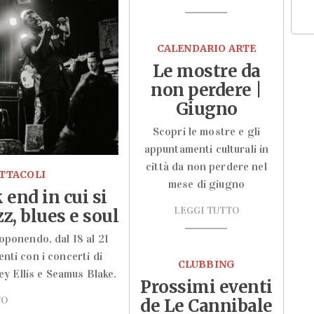
CALENDARIO ARTE
Le mostre da
non perdere |
Giugno
Scopri le mostre e gli
appuntamenti culturali in
città da non perdere nel
ETTACOLI
mese di giugno
end in cui si
LEGGI TUTTO
z, blues e soul
oponendo, dal 18 al 21
nti con i concerti di
CLUBBING
y Ellis e Seamus Blake.
Prossimi eventi
TO
de Le Cannibale