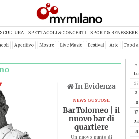
& CULTURA
SPETTACOLI & CONCERTI
SPORT & BENESSERE
acoli
Aperitivo
Mostre
Live Music
Festival
Arte
Food a
«
ano
Lu
27
In Evidenza
3
NEWS GUSTOSE
10
BarTolomeo | il
17
nuovo bar di
24
quartiere
31
Un nuovo punto di