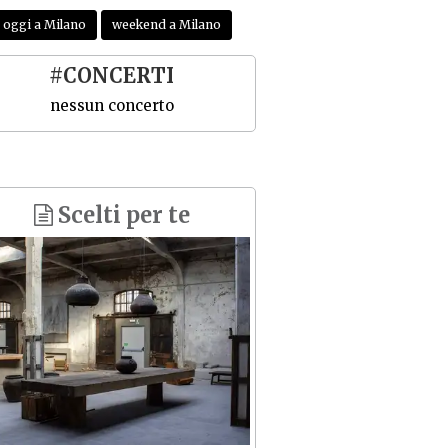
oggi a Milano
weekend a Milano
#CONCERTI
nessun concerto
Scelti per te