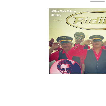
Blue Note Milano
Funky
PARLANDO DI SP
Il funky dei Ridillo 