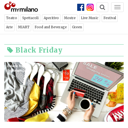
Togg
navi
Teatro
Spettacoli
Aperitivo
Mostre
Live Music
Festival
Arte
MIART
Food and Beverage
Green
Black Friday
black friday
shopping online