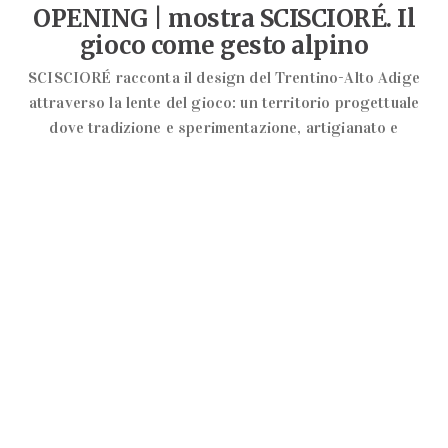
OPENING | mostra SCISCIORÉ. Il
gioco come gesto alpino
SCISCIORÉ racconta il design del Trentino-Alto Adige
attraverso la lente del gioco: un territorio progettuale
dove tradizione e sperimentazione, artigianato e
industria, rigore tecnico e libertà immaginativa convivono
LEGGI TUTTO
EVENTI FOOD
Prova la nuova MINI Cabrio da Gud
Citylife
BYmyCAR ti invita a vivere l’esperienza di guida della
nuova MINI Cabrio! Martedì 19 maggio ti aspettiamo da
Gud City Life per farti scoprire da vicino la MINI Cabrio
LEGGI TUTTO