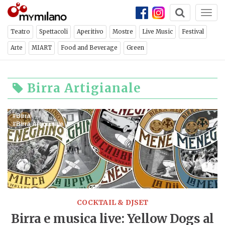
Togg
navi
Teatro
Spettacoli
Aperitivo
Mostre
Live Music
Festival
Arte
MIART
Food and Beverage
Green
Birra Artigianale
Birra
Birra Artigianale
COCKTAIL & DJSET
Birra e musica live: Yellow Dogs al