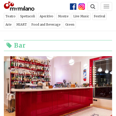
Togg
navi
Teatro
Spettacoli
Aperitivo
Mostre
Live Music
Festival
Arte
MIART
Food and Beverage
Green
Bar
Bar