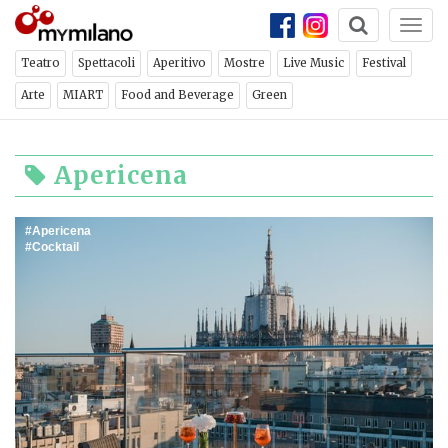
Togg
navi
Teatro
Spettacoli
Aperitivo
Mostre
Live Music
Festival
Arte
MIART
Food and Beverage
Green
Apericena
Apericena
Cocktail