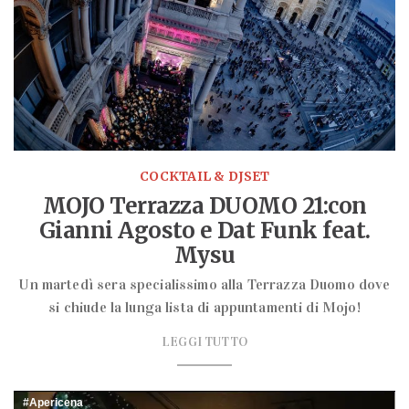
COCKTAIL & DJSET
MOJO Terrazza DUOMO 21:con
Gianni Agosto e Dat Funk feat.
Mysu
Un martedì sera specialissimo alla Terrazza Duomo dove
si chiude la lunga lista di appuntamenti di Mojo!
LEGGI TUTTO
Apericena