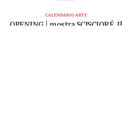
CALENDARIO ARTE
OPENING | mostra SCISCIORÉ. Il
gioco come gesto alpino
SCISCIORÉ racconta il design del Trentino-Alto Adige
attraverso la lente del gioco: un territorio progettuale
dove tradizione e sperimentazione, artigianato e
industria, rigore tecnico e libertà immaginativa convivono
LEGGI TUTTO
EVENTI FOOD
Prova la nuova MINI Cabrio da Gud
Citylife
BYmyCAR ti invita a vivere l’esperienza di guida della