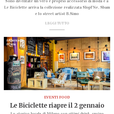
Sono diventate un vero e proprio accessorio di moda e a
Le Biciclette arriva la collezione realizzata Slopl'Ne, Sbam
e lo street artist B.Simo
LEGGI TUTTO
Apericena
Cena
EVENTI FOOD
Le Biciclette riapre il 2 gennaio
Lo storico locale di Milano con ottimi drink, cucina