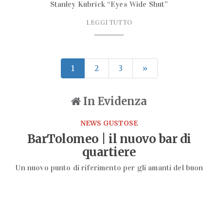
Stanley Kubrick “Eyes Wide Shut”
LEGGI TUTTO
1
2
3
»
In Evidenza
NEWS GUSTOSE
BarTolomeo | il nuovo bar di
quartiere
Un nuovo punto di riferimento per gli amanti del buon
vivere inaugura in via Eustachi
LEGGI TUTTO