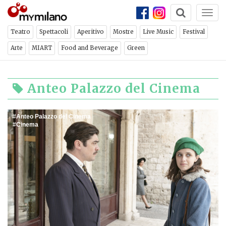
Togg
navi
Teatro
Spettacoli
Aperitivo
Mostre
Live Music
Festival
Arte
MIART
Food and Beverage
Green
Anteo Palazzo del Cinema
Anteo Palazzo del Cinema
Cinema