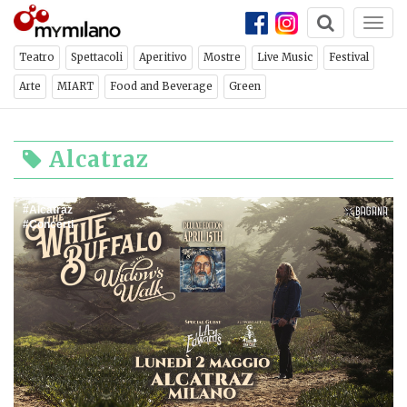
Togg
navi
Teatro
Spettacoli
Aperitivo
Mostre
Live Music
Festival
Arte
MIART
Food and Beverage
Green
Alcatraz
Alcatraz
Concerti