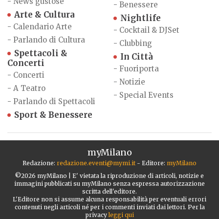
-
News gustose
-
Benessere
Arte & Cultura
Nightlife
-
Calendario Arte
-
Cocktail & DJSet
-
Parlando di Cultura
-
Clubbing
Spettacoli &
In Città
Concerti
-
Fuoriporta
-
Concerti
-
Notizie
-
A Teatro
-
Special Events
-
Parlando di Spettacoli
Sport & Benessere
myMilano
Redazione:
redazione.eventi@mymi.it
- Editore:
myMilano
©2026 myMilano | E' vietata la riproduzione di articoli, notizie e
immagini pubblicati su myMilano senza espressa autorizzazione
scritta dell'editore.
L'Editore non si assume alcuna responsabilità per eventuali errori
contenuti negli articoli né per i commenti inviati dai lettori. Per la
privacy
leggi qui