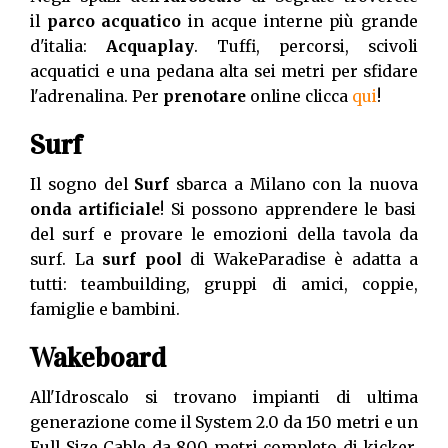
il
parco acquatico
in acque interne più grande
d'italia:
Acquaplay
. Tuffi, percorsi, scivoli
acquatici e una pedana alta sei metri per sfidare
l'adrenalina. Per
prenotare
online clicca
qui
!
Surf
Il sogno del
Surf
sbarca a Milano con la nuova
onda artificiale
! Si possono apprendere le basi
del surf e provare le emozioni della tavola da
surf. La
surf pool
di WakeParadise è adatta a
tutti: teambuilding, gruppi di amici, coppie,
famiglie e bambini.
Wakeboard
All'Idroscalo si trovano impianti di ultima
generazione come il System 2.0 da 150 metri e un
Full Size Cable da 800 metri completo di kicker,