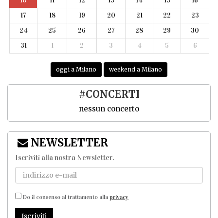
10
11
12
13
14
15
16
17
18
19
20
21
22
23
24
25
26
27
28
29
30
31
1
2
3
4
5
6
oggi a Milano
weekend a Milano
#CONCERTI
nessun concerto
NEWSLETTER
Iscriviti alla nostra Newsletter
.
Do il consenso al trattamento alla
privacy
Iscriviti