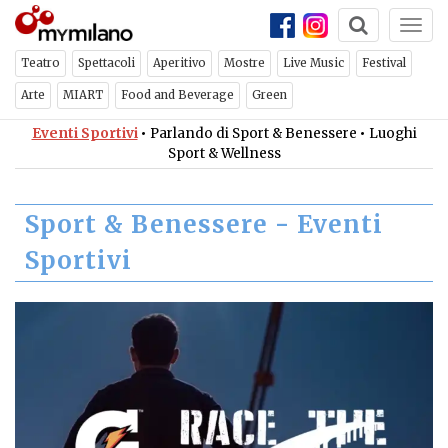
Togg
navi
Teatro
Spettacoli
Aperitivo
Mostre
Live Music
Festival
Arte
MIART
Food and Beverage
Green
Eventi Sportivi
•
Parlando di Sport & Benessere
•
Luoghi
Sport & Wellness
Sport & Benessere - Eventi
Sportivi