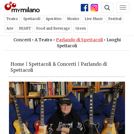
Togg
navi
Teatro
Spettacoli
Aperitivo
Mostre
Live Music
Festival
Arte
MIART
Food and Beverage
Green
Concerti
•
A Teatro
•
Parlando di Spettacoli
•
Luoghi
Spettacoli
Home
|
Spettacoli & Concerti
|
Parlando di
Spettacoli