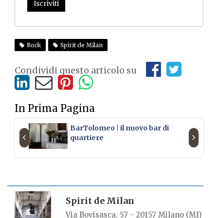
Iscriviti
Rock
Spirit de Milan
Condividi questo articolo su
In Prima Pagina
BarTolomeo | il nuovo bar di
‹
›
quartiere
SCHEDA LUOGO
Spirit de Milan
Via Bovisasca, 57 - 20157 Milano (MI)