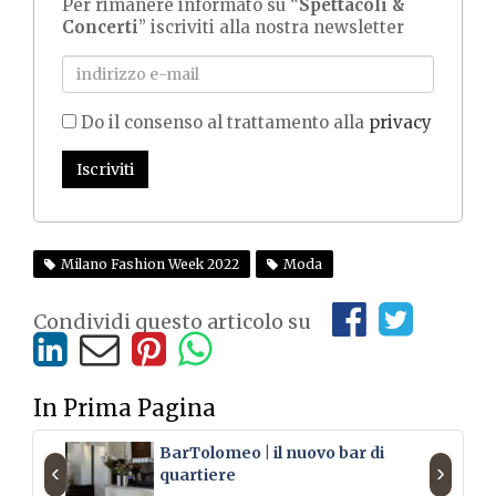
Per rimanere informato su “
Spettacoli &
Concerti
” iscriviti alla nostra newsletter
Do il consenso al trattamento alla
privacy
Iscriviti
Milano Fashion Week 2022
Moda
Condividi questo articolo su
In Prima Pagina
BarTolomeo | il nuovo bar di
‹
›
quartiere