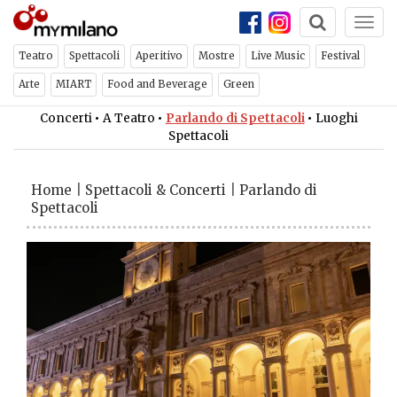
Togg
navi
Teatro
Spettacoli
Aperitivo
Mostre
Live Music
Festival
Arte
MIART
Food and Beverage
Green
Concerti
•
A Teatro
•
Parlando di Spettacoli
•
Luoghi
Spettacoli
Home
|
Spettacoli & Concerti
|
Parlando di
Spettacoli