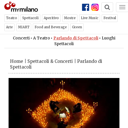
To
na
Teatro
Spettacoli
Aperitivo
Mostre
Live Music
Festival
Arte
MIART
Food and Beverage
Green
Concerti
•
A Teatro
•
Parlando di Spettacoli
•
Luoghi
Spettacoli
Home
|
Spettacoli & Concerti
|
Parlando di
Spettacoli