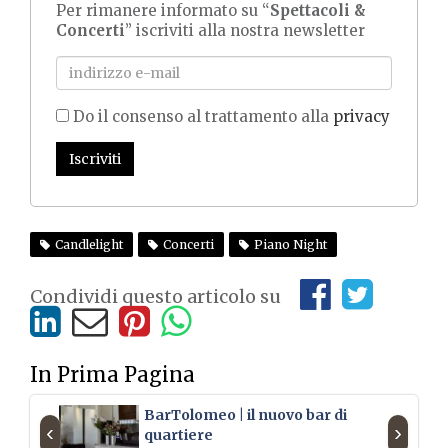
Per rimanere informato su “
Spettacoli &
Concerti
” iscriviti alla nostra newsletter
Do il consenso al trattamento alla
privacy
Iscriviti
Candlelight
Concerti
Piano Night
Condividi questo articolo su
In Prima Pagina
BarTolomeo | il nuovo bar di
‹
›
quartiere