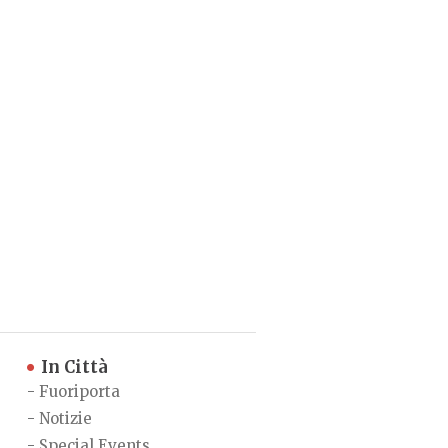
In Città
-
Fuoriporta
-
Notizie
-
Special Events