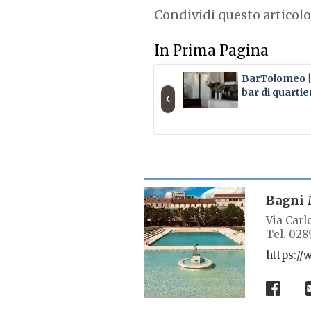
Condividi questo articolo
In Prima Pagina
BarTolomeo | 
bar di quartie
‹
SCHEDA LUOGO
Bagni 
Via Carlo
Tel. 02
https:/