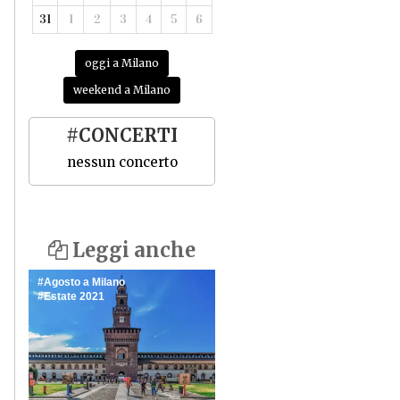
31
1
2
3
4
5
6
oggi a Milano
weekend a Milano
#CONCERTI
nessun concerto
Leggi anche
Agosto a Milano
Estate 2021