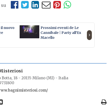
 su
il nuovo
Prossimi eventi de Le
Ar
re
Cannibale | Party all'Ex
›
Macello
Misteriosi
 Botta, 18 - 20135 Milano (MI) - Italia
89731800
/www.bagnimisteriosi.com/