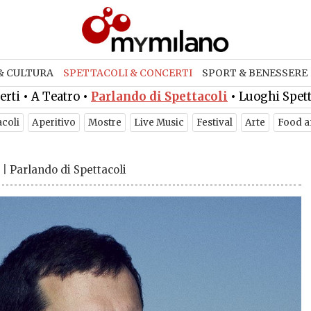
& CULTURA
SPETTACOLI & CONCERTI
SPORT & BENESSERE
erti
•
A Teatro
•
Parlando di Spettacoli
•
Luoghi Spett
acoli
Aperitivo
Mostre
Live Music
Festival
Arte
Food a
|
Parlando di Spettacoli