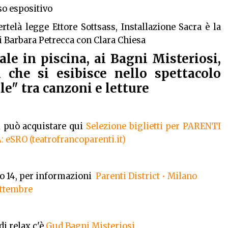
rso espositivo
rtelà legge Ettore Sottsass, Installazione Sacra è la
i Barbara Petrecca con Clara Chiesa
nale in piscina, ai Bagni Misteriosi,
 che si esibisce nello spettacolo
le" tra canzoni e letture
si può acquistare qui
Selezione biglietti per PARENTI
eSRO (teatrofrancoparenti.it)
do 14, per informazioni
Parenti District • Milano
ettembre
i relax c'è
Gud Bagni Misteriosi