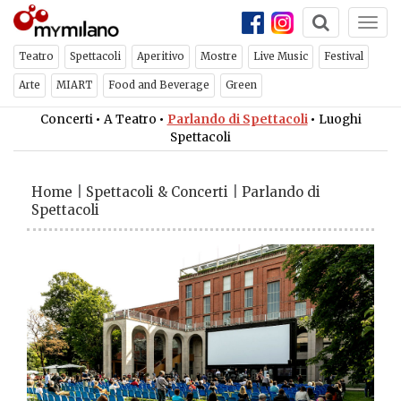
Togg
navi
Teatro
Spettacoli
Aperitivo
Mostre
Live Music
Festival
Arte
MIART
Food and Beverage
Green
Concerti
•
A Teatro
•
Parlando di Spettacoli
•
Luoghi
Spettacoli
Home
|
Spettacoli & Concerti
|
Parlando di
Spettacoli