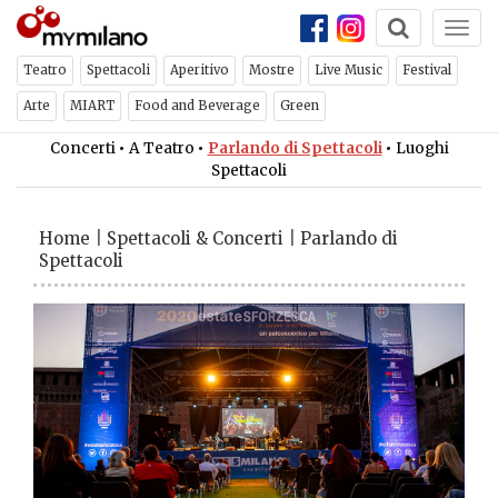
Togg
navi
Teatro
Spettacoli
Aperitivo
Mostre
Live Music
Festival
Arte
MIART
Food and Beverage
Green
Concerti
•
A Teatro
•
Parlando di Spettacoli
•
Luoghi
Spettacoli
Home
|
Spettacoli & Concerti
|
Parlando di
Spettacoli