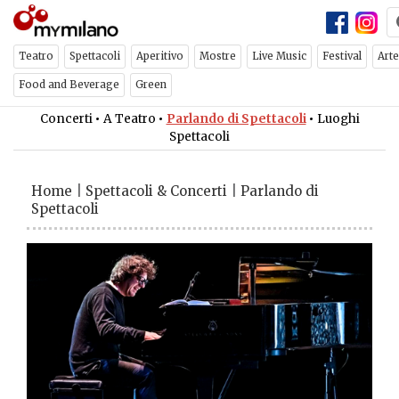
Teatro
Spettacoli
Aperitivo
Mostre
Live Music
Festival
Arte
Food and Beverage
Green
Concerti
•
A Teatro
•
Parlando di Spettacoli
•
Luoghi
Spettacoli
Home
|
Spettacoli & Concerti
|
Parlando di
Spettacoli