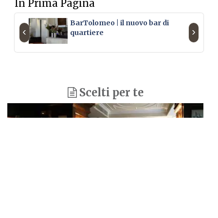
In Prima Pagina
BarTolomeo | il nuovo bar di
‹
›
quartiere
Scelti per te
CUCINA MEDITERRANEA, DEHOR, QUADRILATERO