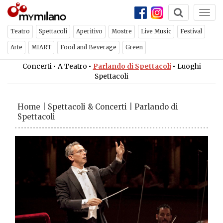
Togg
navi
Teatro
Spettacoli
Aperitivo
Mostre
Live Music
Festival
Arte
MIART
Food and Beverage
Green
Concerti
•
A Teatro
•
Parlando di Spettacoli
•
Luoghi
Spettacoli
Home
|
Spettacoli & Concerti
|
Parlando di
Spettacoli