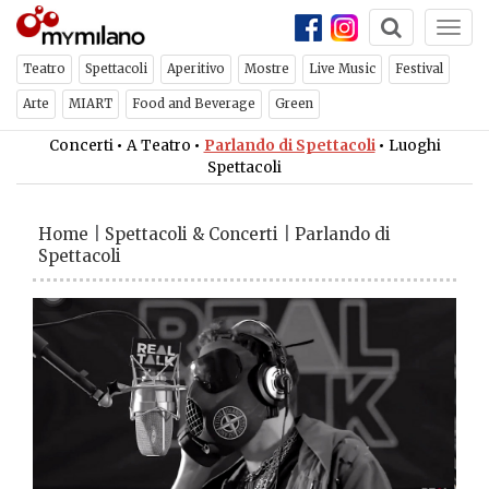
Togg
navi
Teatro
Spettacoli
Aperitivo
Mostre
Live Music
Festival
Arte
MIART
Food and Beverage
Green
Concerti
•
A Teatro
•
Parlando di Spettacoli
•
Luoghi
Spettacoli
Home
|
Spettacoli & Concerti
|
Parlando di
Spettacoli