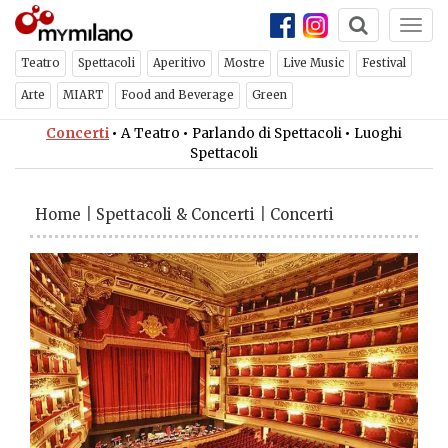
Togg
navi
Teatro
Spettacoli
Aperitivo
Mostre
Live Music
Festival
Arte
MIART
Food and Beverage
Green
Concerti
•
A Teatro
•
Parlando di Spettacoli
•
Luoghi
Spettacoli
Home
|
Spettacoli & Concerti
|
Concerti