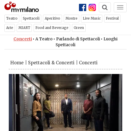
Togg
navi
Teatro
Spettacoli
Aperitivo
Mostre
Live Music
Festival
Arte
MIART
Food and Beverage
Green
Concerti
•
A Teatro
•
Parlando di Spettacoli
•
Luoghi
Spettacoli
Home
|
Spettacoli & Concerti
|
Concerti