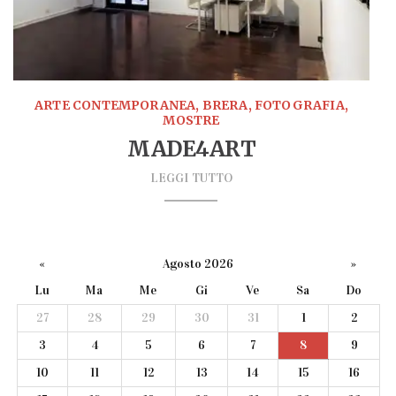
ARTE CONTEMPORANEA, BRERA, FOTOGRAFIA,
MOSTRE
MADE4ART
LEGGI TUTTO
«
Agosto 2026
»
Lu
Ma
Me
Gi
Ve
Sa
Do
27
28
29
30
31
1
2
3
4
5
6
7
8
9
10
11
12
13
14
15
16