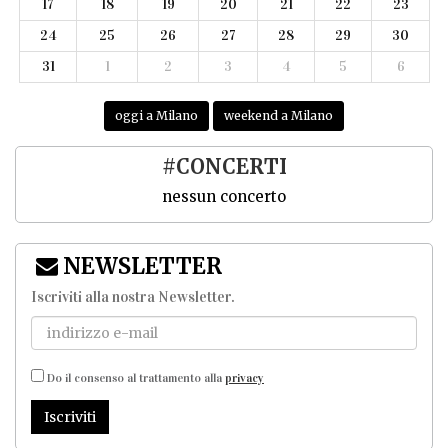
17
18
19
20
21
22
23
24
25
26
27
28
29
30
31
1
2
3
4
5
6
oggi a Milano
weekend a Milano
#CONCERTI
nessun concerto
NEWSLETTER
Iscriviti alla nostra Newsletter
.
Do il consenso al trattamento alla
privacy
Iscriviti