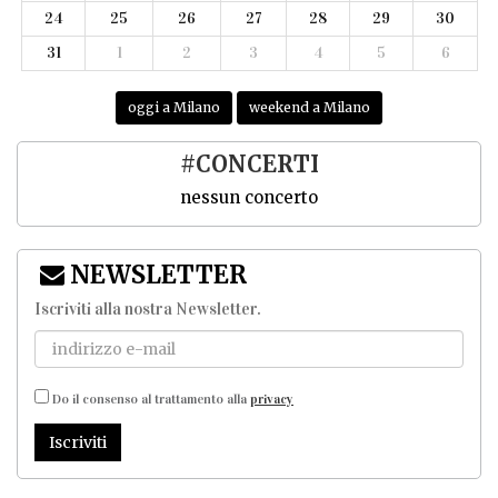
24
25
26
27
28
29
30
31
1
2
3
4
5
6
oggi a Milano
weekend a Milano
#CONCERTI
nessun concerto
NEWSLETTER
Iscriviti alla nostra Newsletter
.
Do il consenso al trattamento alla
privacy
Iscriviti