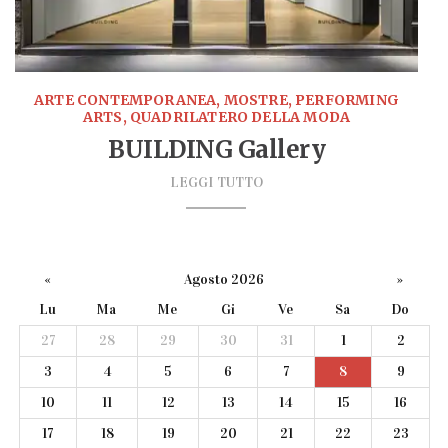
ARTE CONTEMPORANEA, MOSTRE, PERFORMING
ARTS, QUADRILATERO DELLA MODA
BUILDING Gallery
LEGGI TUTTO
«
Agosto 2026
»
Lu
Ma
Me
Gi
Ve
Sa
Do
27
28
29
30
31
1
2
3
4
5
6
7
8
9
10
11
12
13
14
15
16
17
18
19
20
21
22
23