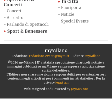
In Città
Concerti
-
Fuoriporta
-
Concerti
-
Notizie
-
A Teatro
-
Special Events
-
Parlando di Spettacoli
Sport & Benessere
myMilano
Redazione:
redazione.eventi@mymi.it
- Editore:
myMilano
©2026 myMilano | E' vietata la riproduzione di articoli, notizie e
immagini pubblicati su myMilano senza espressa autorizzazione
scritta dell'editore.
L'Editore non si assume alcuna responsabilità per eventuali errori
contenuti negli articoli né per i commenti inviati dai lettori. Per la
privacy
leggi qui
WebDesigned and Powered by
JoyADV snc