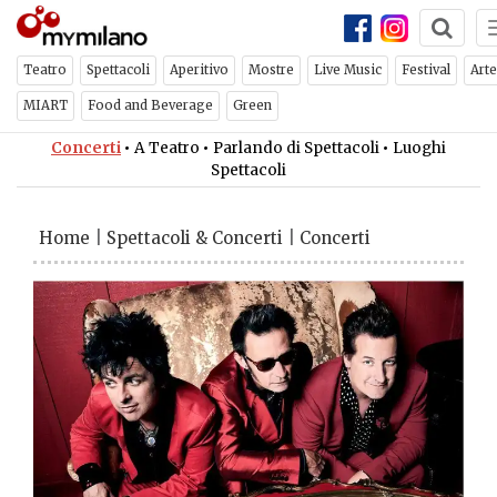
Teatro
Spettacoli
Aperitivo
Mostre
Live Music
Festival
Arte
MIART
Food and Beverage
Green
Concerti
•
A Teatro
•
Parlando di Spettacoli
•
Luoghi
Spettacoli
Home
|
Spettacoli & Concerti
|
Concerti