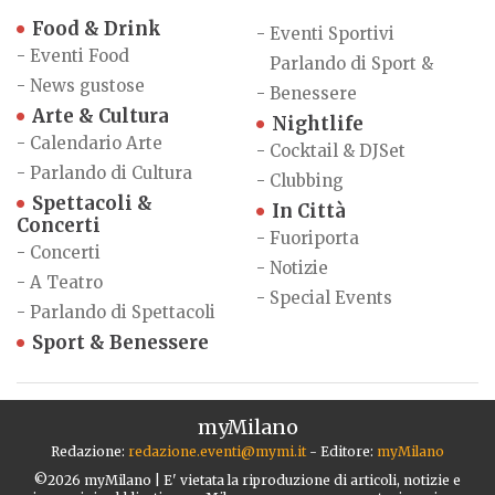
Food & Drink
-
Eventi Sportivi
-
Eventi Food
Parlando di Sport &
-
News gustose
-
Benessere
Arte & Cultura
Nightlife
-
Calendario Arte
-
Cocktail & DJSet
-
Parlando di Cultura
-
Clubbing
Spettacoli &
In Città
Concerti
-
Fuoriporta
-
Concerti
-
Notizie
-
A Teatro
-
Special Events
-
Parlando di Spettacoli
Sport & Benessere
myMilano
Redazione:
redazione.eventi@mymi.it
- Editore:
myMilano
©2026 myMilano | E' vietata la riproduzione di articoli, notizie e