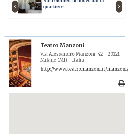
BarTolomeo | il nuovo bar di
‹
›
quartiere
SCHEDA LUOGO
Teatro Manzoni
Via Alessandro Manzoni, 42 - 20121
Milano (MI) - Italia
http://www.teatromanzoni.it/manzoni/