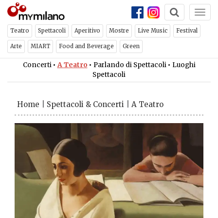
Togg
navi
Teatro
Spettacoli
Aperitivo
Mostre
Live Music
Festival
Arte
MIART
Food and Beverage
Green
Concerti
•
A Teatro
•
Parlando di Spettacoli
•
Luoghi
Spettacoli
Home
|
Spettacoli & Concerti
|
A Teatro