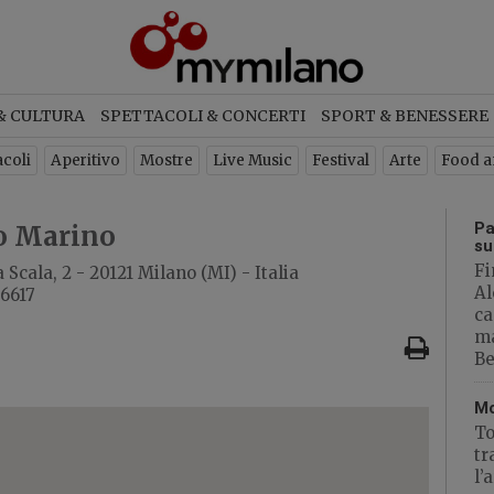
ETTER
& CULTURA
SPETTACOLI & CONCERTI
SPORT & BENESSERE
criviti per ricevere ogni settimana
acoli
Aperitivo
Mostre
Live Music
Festival
Arte
Food a
newsletter con gli eventi di Milan
Pa
o Marino
su
Fi
 Scala, 2 - 20121 Milano (MI) - Italia
ISCRIVITI
Al
56617
ca
ma
Be
Mo
To
tr
l’