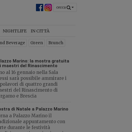
cerca
chiudi
×
NIGHTLIFE
IN CITTÀ
 la
nd Beverage
Green
Brunch
o
lazzo Marino: la mostra gratuita
i maestri del Rinascimento
no al 16 gennaio nella Sala
essi sarà possibile ammirare i
polavori di quattro grandi
estri del Rinascimento di
CHIUDI
rgamo e Brescia
stra di Natale a Palazzo Marino
rna a Palazzo Marino il
adizionale appuntamento con
arte durante le festività