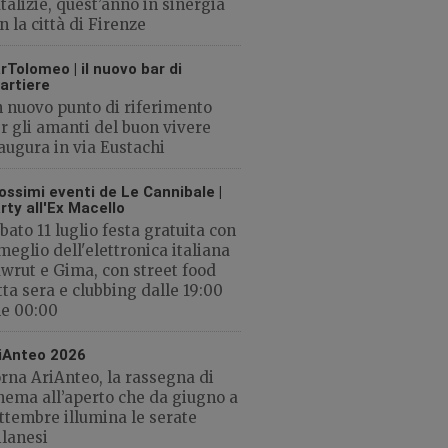
talizie, quest’anno in sinergia
n la città di Firenze
rTolomeo | il nuovo bar di
artiere
 nuovo punto di riferimento
r gli amanti del buon vivere
augura in via Eustachi
ossimi eventi de Le Cannibale |
rty all'Ex Macello
bato 11 luglio festa gratuita con
 meglio dell'elettronica italiana
wrut e Gima, con street food
tta sera e clubbing dalle 19:00
le 00:00
iAnteo 2026
rna AriAnteo, la rassegna di
nema all’aperto che da giugno a
ttembre illumina le serate
lanesi