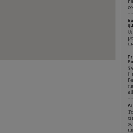
na
co
Ba
qu
Un
pe
in
Pr
Pa
Sa
il
Ba
tu
al
Ar
To
ci
se
mi