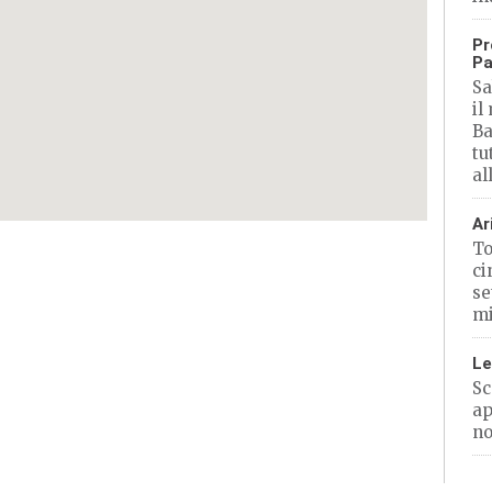
Pr
Pa
Sa
il
Ba
tu
al
Ar
To
ci
se
mi
Le
Sc
ap
no