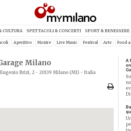
ETTER
& CULTURA
SPETTACOLI & CONCERTI
SPORT & BENESSERE
criviti per ricevere ogni settimana
acoli
Aperitivo
Mostre
Live Music
Festival
Arte
Food a
newsletter con gli eventi di Milan
A 
Garage Milano
on
Ge
Eugenio Brizi, 2 - 20139 Milano (MI) - Italia
ISCRIVITI
So
no
ev
Di
Ba
qu
Un
pe
in