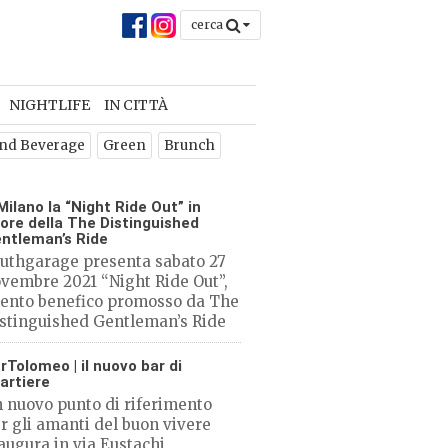
cerca
chiudi
×
NIGHTLIFE
IN CITTÀ
 la
nd Beverage
Green
Brunch
o
Milano la “Night Ride Out” in
ore della The Distinguished
ntleman’s Ride
uthgarage presenta sabato 27
vembre 2021 “Night Ride Out”,
ento benefico promosso da The
stinguished Gentleman’s Ride
CHIUDI
rTolomeo | il nuovo bar di
artiere
 nuovo punto di riferimento
r gli amanti del buon vivere
augura in via Eustachi