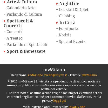
Arte & Cultura
Nightlife
-
Calendario Arte
-
Cocktail & DJSet
-
Parlando di Cultura
-
Clubbing
Spettacoli &
In Città
Concerti
-
Fuoriporta
-
Concerti
-
Notizie
-
A Teatro
-
Special Events
-
Parlando di Spettacoli
Sport & Benessere
myMilano
Redazione:
redazione.eventi@mymi.it
- Editore:
myMilano
©2026 myMilano | E' vietata la riproduzione di articoli, notizie e
immagini pubblicati su myMilano senza espressa autorizzazione
scritta dell'editore.
L'Editore non si assume alcuna responsabilità per eventuali errori
contenuti negli articoli né per i commenti inviati dai lettori. Per la
privacy
leggi qui
WebDesigned and Powered by
JoyADV snc