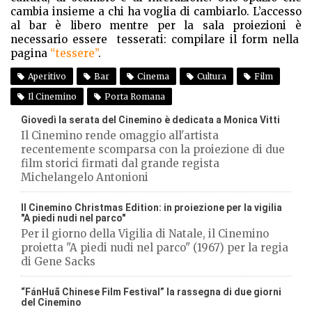
cambia insieme a chi ha voglia di cambiarlo. L’accesso
al bar è libero mentre per la sala proiezioni è
necessario essere tesserati: compilare il form nella
pagina
“tessere”
.
Aperitivo
Bar
Cinema
Cultura
Film
Il Cinemino
Porta Romana
Giovedì la serata del Cinemino è dedicata a Monica Vitti
Il Cinemino rende omaggio all'artista
recentemente scomparsa con la proiezione di due
film storici firmati dal grande regista
Michelangelo Antonioni
Il Cinemino Christmas Edition: in proiezione per la vigilia
"A piedi nudi nel parco"
Per il giorno della Vigilia di Natale, il Cinemino
proietta "A piedi nudi nel parco" (1967) per la regia
di Gene Sacks
“FánHuā Chinese Film Festival” la rassegna di due giorni
del Cinemino