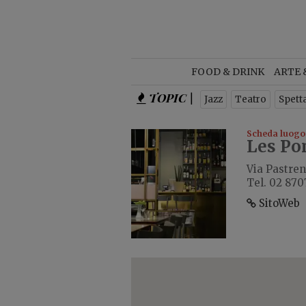
NEWSL
FOOD & DRINK
ARTE 
TOPIC |
Is
Jazz
Teatro
Spett
Scheda luogo
Les Po
Via Pastreng
Tel. 02 870
SitoWeb