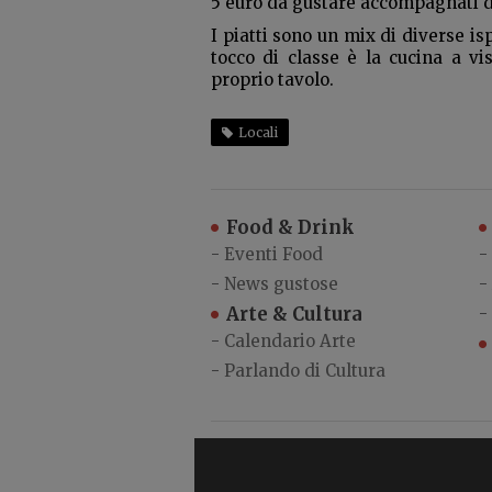
5 euro da gustare accompagnati da
I piatti sono un mix di diverse is
tocco di classe è la cucina a vi
proprio tavolo.
Locali
Food & Drink
-
Eventi Food
-
-
News gustose
-
Arte & Cultura
-
-
Calendario Arte
-
Parlando di Cultura