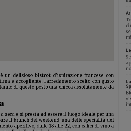
al
Ar
To
ci
se
mi
Le
Sc
ap
no
è un delizioso
bistrot
d'ispirazione francese con
ntima e accogliente, l'arredamento scelto con gusto
La
Sp
e fanno di questo posto una chicca assolutamente da
Bl
vi
ra
in
 sera e si presta ad essere il luogo ideale per una
pure il brunch del weekend, una delle specialità del
to aperitivo, dalle 18 alle 22, con calici di vino a