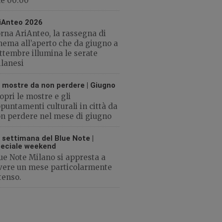
le 00:00
iAnteo 2026
rna AriAnteo, la rassegna di
nema all’aperto che da giugno a
ttembre illumina le serate
lanesi
 mostre da non perdere | Giugno
opri le mostre e gli
puntamenti culturali in città da
n perdere nel mese di giugno
 settimana del Blue Note |
eciale weekend
ue Note Milano si appresta a
vere un mese particolarmente
tenso.