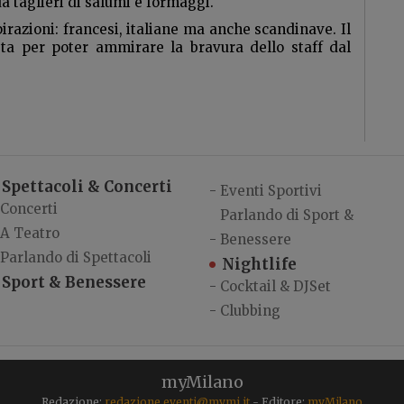
 taglieri di salumi e formaggi.
pirazioni: francesi, italiane ma anche scandinave. Il
sta per poter ammirare la bravura dello staff dal
Spettacoli & Concerti
-
Eventi Sportivi
Concerti
Parlando di Sport &
A Teatro
-
Benessere
Parlando di Spettacoli
Nightlife
Sport & Benessere
-
Cocktail & DJSet
-
Clubbing
myMilano
Redazione:
redazione.eventi@mymi.it
- Editore:
myMilano