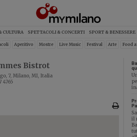
ETTER
& CULTURA
SPETTACOLI & CONCERTI
SPORT & BENESSERE
criviti per ricevere ogni settimana
acoli
Aperitivo
Mostre
Live Music
Festival
Arte
Food a
newsletter con gli eventi di Milan
Ba
mmes Bistrot
qu
Un
o, 7, Milano, MI, Italia
ISCRIVITI
pe
7 4765
in
Pr
Pa
Sa
il
Ba
tu