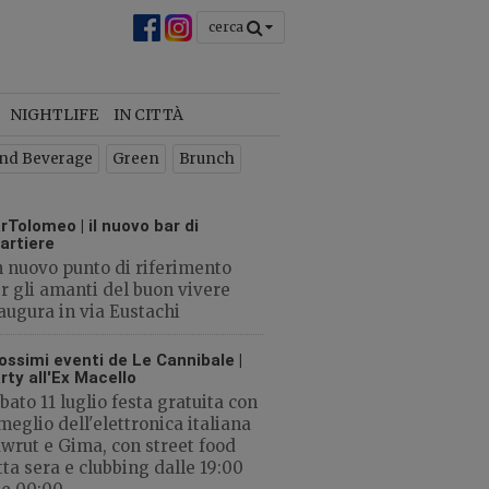
cerca
chiudi
×
NIGHTLIFE
IN CITTÀ
 la
nd Beverage
Green
Brunch
o
rTolomeo | il nuovo bar di
artiere
 nuovo punto di riferimento
r gli amanti del buon vivere
augura in via Eustachi
CHIUDI
ossimi eventi de Le Cannibale |
rty all'Ex Macello
bato 11 luglio festa gratuita con
 meglio dell'elettronica italiana
wrut e Gima, con street food
tta sera e clubbing dalle 19:00