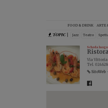
NEWSL
FOOD & DRINK
ARTE 
TOPIC |
Is
Jazz
Teatro
Spett
Scheda luogo
Ristor
Via Vittori
Tel. 02462
SitoWeb