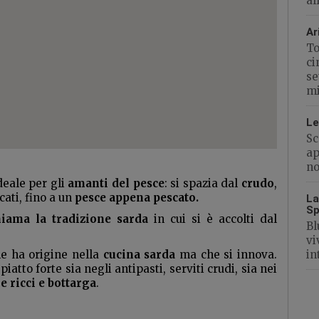
al
Ar
To
ci
se
mi
Le
Sc
ap
no
deale per gli
amanti del pesce
: si spazia dal
crudo
,
cati, fino a un
pesce appena pescato.
La
Sp
iama la tradizione sarda
in cui si è accolti dal
Bl
vi
e ha origine nella
cucina sarda
ma che si innova.
in
 piatto forte sia negli antipasti, serviti crudi, sia nei
 ricci e bottarga
.