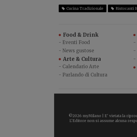
Cucina Tradizionale
Ristoranti I
Food & Drink
-
Eventi Food
-
-
News gustose
-
Arte & Cultura
-
-
Calendario Arte
-
Parlando di Cultura
©2026 myMilano | E' vietata la riprod
L'Editore non si assume alcuna respons