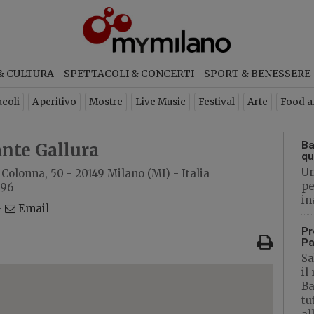
ETTER
& CULTURA
SPETTACOLI & CONCERTI
SPORT & BENESSERE
criviti per ricevere ogni settimana
acoli
Aperitivo
Mostre
Live Music
Festival
Arte
Food a
newsletter con gli eventi di Milan
Ba
ante Gallura
qu
Un
a Colonna, 50 - 20149 Milano (MI) - Italia
ISCRIVITI
pe
896
in
-
Email
Pr
Pa
Sa
il
Ba
tu