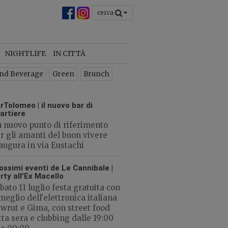
cerca
chiudi
×
NIGHTLIFE
IN CITTÀ
 la
nd Beverage
Green
Brunch
o
rTolomeo | il nuovo bar di
artiere
 nuovo punto di riferimento
r gli amanti del buon vivere
augura in via Eustachi
CHIUDI
ossimi eventi de Le Cannibale |
rty all'Ex Macello
bato 11 luglio festa gratuita con
 meglio dell'elettronica italiana
wrut e Gima, con street food
tta sera e clubbing dalle 19:00