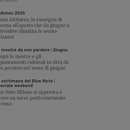
le 00:00
iAnteo 2026
rna AriAnteo, la rassegna di
nema all’aperto che da giugno a
ttembre illumina le serate
lanesi
 mostre da non perdere | Giugno
opri le mostre e gli
puntamenti culturali in città da
n perdere nel mese di giugno
 settimana del Blue Note |
eciale weekend
ue Note Milano si appresta a
vere un mese particolarmente
tenso.