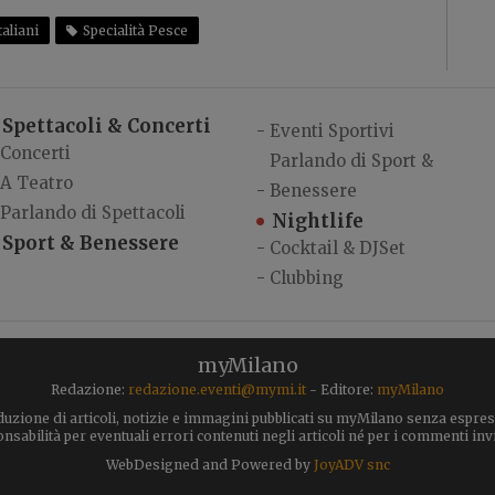
taliani
Specialità Pesce
Spettacoli & Concerti
-
Eventi Sportivi
Concerti
Parlando di Sport &
A Teatro
-
Benessere
Parlando di Spettacoli
Nightlife
Sport & Benessere
-
Cocktail & DJSet
-
Clubbing
myMilano
Redazione:
redazione.eventi@mymi.it
- Editore:
myMilano
uzione di articoli, notizie e immagini pubblicati su myMilano senza espress
abilità per eventuali errori contenuti negli articoli né per i commenti invia
WebDesigned and Powered by
JoyADV snc